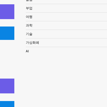
부업
여행
과학
기술
가상화폐
AI