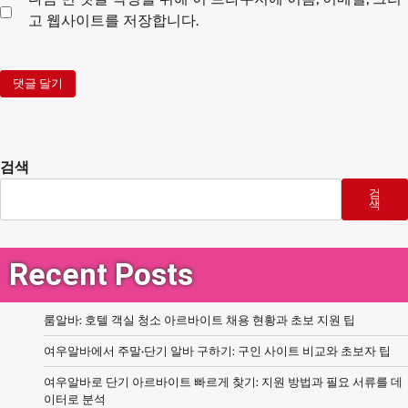
고 웹사이트를 저장합니다.
검색
검
색
Recent Posts
룸알바: 호텔 객실 청소 아르바이트 채용 현황과 초보 지원 팁
여우알바에서 주말·단기 알바 구하기: 구인 사이트 비교와 초보자 팁
여우알바로 단기 아르바이트 빠르게 찾기: 지원 방법과 필요 서류를 데
이터로 분석