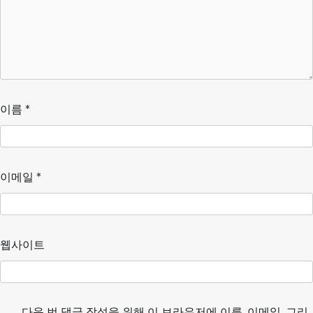
이름
*
이메일
*
웹사이트
다음 번 댓글 작성을 위해 이 브라우저에 이름, 이메일, 그리