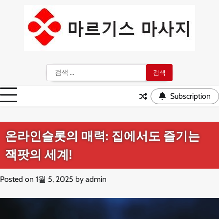
Skip
to
content
검
색:
Subscription
온라인슬롯의 매력: 집에서도 즐기는
잭팟의 세계!
Posted on
1월 5, 2025
by
admin