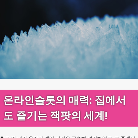
온라인슬롯의 매력: 집에서
도 즐기는 잭팟의 세계!