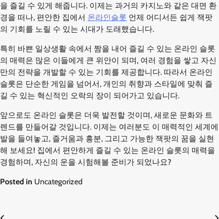
을 즐길 수 있게 해줍니다. 이제는 과거의 카지노와 같은 대면 환
경을 떠나, 편안한 집에서
온라인슬롯
언제 어디서든 쉽게 잭팟
의 기회를 노릴 수 있는 시대가 도래했습니다.
특히 바쁜 일상생활 속에서 짬을 내어 즐길 수 있는 온라인 슬롯
의 매력은 많은 이들에게 큰 위안이 되며, 여러 경험을 쌓고 자신
만의 전략을 개발할 수 있는 기회를 제공합니다. 따라서 온라인
슬롯은 단순한 게임을 넘어서, 개인의 취향과 스타일에 맞춰 즐
길 수 있는 혁신적인 오락의 장이 되어가고 있습니다.
앞으로도 온라인 슬롯은 더욱 발전할 것이며, 새로운 문화와 트
렌드를 만들어갈 것입니다. 이제는 여러분도 이 매력적인 세계에
발을 들여놓고, 즐거움과 흥분, 그리고 가능한 잭팟의 꿈을 실현
해 보세요! 집에서 편안하게 즐길 수 있는 온라인 슬롯의 매력을
경험하며, 자신의 운을 시험해볼 준비가 되었나요?
Posted in
Uncategorized