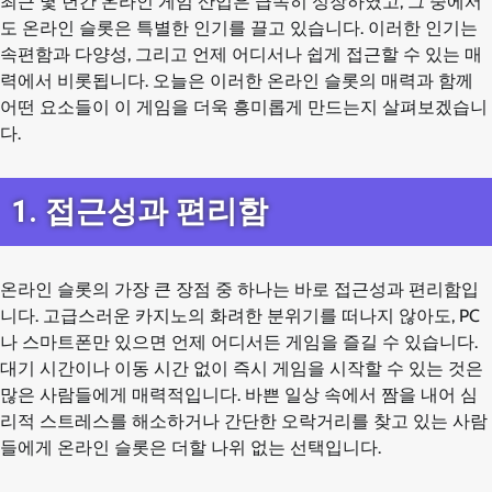
최근 몇 년간 온라인 게임 산업은 급속히 성장하였고, 그 중에서
도 온라인 슬롯은 특별한 인기를 끌고 있습니다. 이러한 인기는
속편함과 다양성, 그리고 언제 어디서나 쉽게 접근할 수 있는 매
력에서 비롯됩니다. 오늘은 이러한 온라인 슬롯의 매력과 함께
어떤 요소들이 이 게임을 더욱 흥미롭게 만드는지 살펴보겠습니
다.
1. 접근성과 편리함
온라인 슬롯의 가장 큰 장점 중 하나는 바로 접근성과 편리함입
니다. 고급스러운 카지노의 화려한 분위기를 떠나지 않아도, PC
나 스마트폰만 있으면 언제 어디서든 게임을 즐길 수 있습니다.
대기 시간이나 이동 시간 없이 즉시 게임을 시작할 수 있는 것은
많은 사람들에게 매력적입니다. 바쁜 일상 속에서 짬을 내어 심
리적 스트레스를 해소하거나 간단한 오락거리를 찾고 있는 사람
들에게 온라인 슬롯은 더할 나위 없는 선택입니다.