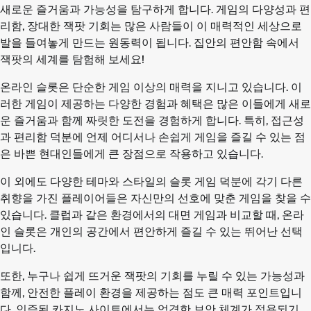
새로운 즐거움과 가능성을 탐구하게 합니다. 게임의 다양성과 편
리함, 장대한 잭팟 기회는 많은 사람들이 이 매력적인 세상으로
발을 들여놓게 만드는 원동력이 됩니다. 집안의 편안함 속에서
잭팟의 세계를 탐험해 보세요!
온라인 슬롯은 단순한 게임 이상의 매력을 지니고 있습니다. 이
러한 게임이 제공하는 다양한 경험과 혜택은 많은 이들에게 새로
운 즐거움과 함께 짜릿한 도전을 경험하게 합니다. 특히, 접근성
과 편리함 덕분에 언제 어디서나 손쉽게 게임을 즐길 수 있는 점
은 바쁜 현대인들에게 큰 장점으로 작용하고 있습니다.
이 외에도 다양한 테마와 스타일의 슬롯 게임 덕분에 각기 다른
취향을 가진 플레이어들은 자신만의 선호에 맞춘 게임을 찾을 수
있습니다. 클럽과 같은 환경에서의 대면 게임과 비교할 때, 온라
인 슬롯은 개인의 공간에서 편안하게 즐길 수 있는 뛰어난 선택
입니다.
또한, 누구나 쉽게 뜨거운 잭팟의 기회를 누릴 수 있는 가능성과
함께, 안전한 플레이 환경을 제공하는 점도 큰 매력 포인트입니
다. 인증된 카지노 사이트에서는 엄격한 보안 체계가 적용되기