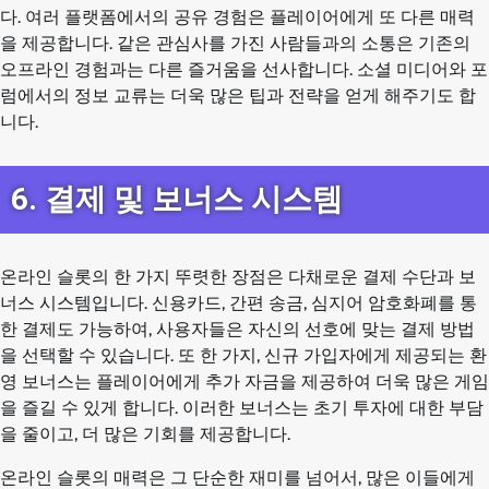
다. 여러 플랫폼에서의 공유 경험은 플레이어에게 또 다른 매력
을 제공합니다. 같은 관심사를 가진 사람들과의 소통은 기존의
오프라인 경험과는 다른 즐거움을 선사합니다. 소셜 미디어와 포
럼에서의 정보 교류는 더욱 많은 팁과 전략을 얻게 해주기도 합
니다.
6. 결제 및 보너스 시스템
온라인 슬롯의 한 가지 뚜렷한 장점은 다채로운 결제 수단과 보
너스 시스템입니다. 신용카드, 간편 송금, 심지어 암호화폐를 통
한 결제도 가능하여, 사용자들은 자신의 선호에 맞는 결제 방법
을 선택할 수 있습니다. 또 한 가지, 신규 가입자에게 제공되는 환
영 보너스는 플레이어에게 추가 자금을 제공하여 더욱 많은 게임
을 즐길 수 있게 합니다. 이러한 보너스는 초기 투자에 대한 부담
을 줄이고, 더 많은 기회를 제공합니다.
온라인 슬롯의 매력은 그 단순한 재미를 넘어서, 많은 이들에게