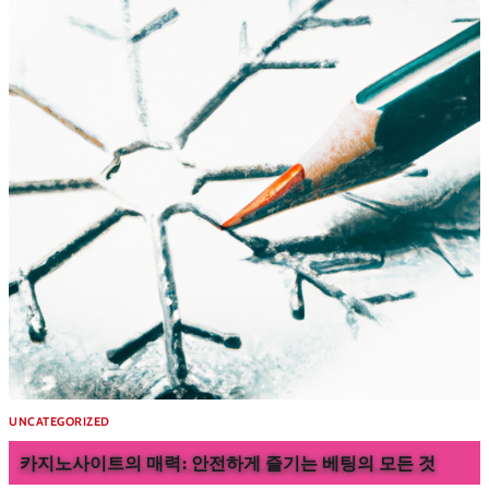
UNCATEGORIZED
카지노사이트의 매력: 안전하게 즐기는 베팅의 모든 것