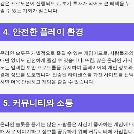
같은 프로모션이 진행되므로, 초기 투자가 적어도 큰 혜택을 누
릴 수 있는 기회가 많습니다.
4. 안전한 플레이 환경
온라인 슬롯은 개별적으로 즐길 수 있는 게임이므로, 사람들과의
대면 없이도 안전하게 즐길 수 있습니다. 또한, 많은 온라인 카지
노는 엄격한 보안 프로토콜을 유지하여 플레이어의 개인 정보와
결제 정보를 보호합니다. 인증된 라이센스를 가진 사이트를 선택
하면 더욱 안심하고 게임을 즐길 수 있습니다.
5. 커뮤니티와 소통
온라인 슬롯을 즐기는 많은 사람들은 자신이 좋아하는 게임에 대
해 서로 이야기하고 정보를 공유하기 위해 커뮤니티에 가입합니