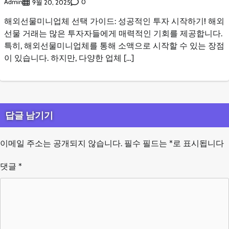
Admin
0
9월 20, 2025
해외선물미니업체 선택 가이드: 성공적인 투자 시작하기! 해외
선물 거래는 많은 투자자들에게 매력적인 기회를 제공합니다.
특히, 해외선물미니업체를 통해 소액으로 시작할 수 있는 장점
이 있습니다. 하지만, 다양한 업체 […]
답글 남기기
이메일 주소는 공개되지 않습니다.
필수 필드는
*
로 표시됩니다
댓글
*