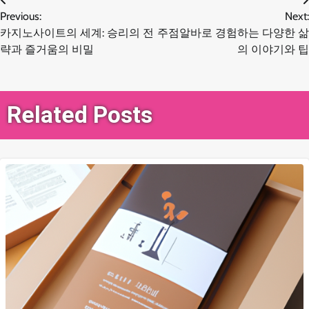
글
Previous:
Next:
카지노사이트의 세계: 승리의 전
주점알바로 경험하는 다양한 삶
탐
략과 즐거움의 비밀
의 이야기와 팁
색
Related Posts