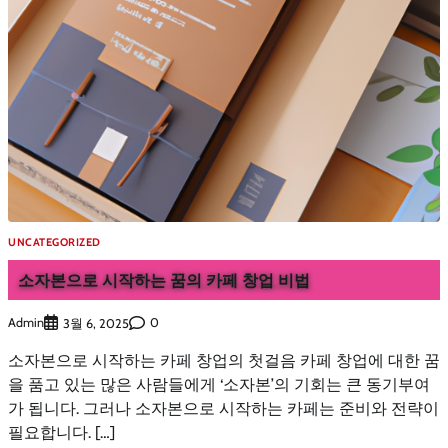
UNCATEGORIZED
소자본으로 시작하는 꿈의 카페 창업 비법
Admin
0
3월 6, 2025
소자본으로 시작하는 카페 창업의 첫걸음 카페 창업에 대한 꿈
을 품고 있는 많은 사람들에게 ‘소자본’의 기회는 큰 동기부여
가 됩니다. 그러나 소자본으로 시작하는 카페는 준비와 전략이
필요합니다. […]