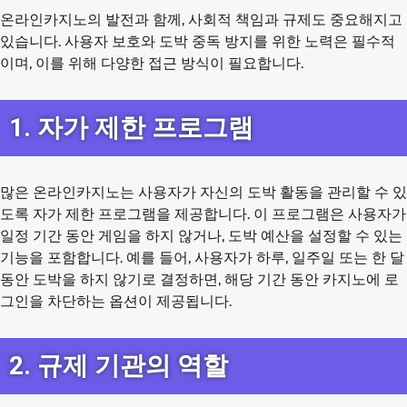
온라인카지노의 발전과 함께, 사회적 책임과 규제도 중요해지고
있습니다. 사용자 보호와 도박 중독 방지를 위한 노력은 필수적
이며, 이를 위해 다양한 접근 방식이 필요합니다.
1. 자가 제한 프로그램
많은 온라인카지노는 사용자가 자신의 도박 활동을 관리할 수 있
도록 자가 제한 프로그램을 제공합니다. 이 프로그램은 사용자가
일정 기간 동안 게임을 하지 않거나, 도박 예산을 설정할 수 있는
기능을 포함합니다. 예를 들어, 사용자가 하루, 일주일 또는 한 달
동안 도박을 하지 않기로 결정하면, 해당 기간 동안 카지노에 로
그인을 차단하는 옵션이 제공됩니다.
2. 규제 기관의 역할