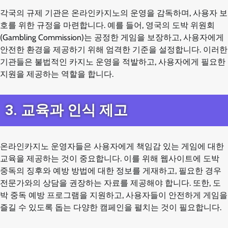
각국의 규제 기관은 온라인카지노의 운영을 감독하며, 사용자 보
호를 위한 규정을 마련합니다. 예를 들어, 영국의 도박 위원회
(Gambling Commission)는 공정한 게임을 보장하고, 사용자에게
안전한 환경을 제공하기 위해 엄격한 기준을 설정합니다. 이러한
기관들은 불법적인 카지노 운영을 적발하고, 사용자에게 필요한
지원을 제공하는 역할을 합니다.
3. 교육과 인식 제고
온라인카지노 운영자들은 사용자에게 책임감 있는 게임에 대한
교육을 제공하는 것이 중요합니다. 이를 위해 웹사이트에 도박
중독의 징후와 예방 방법에 대한 정보를 게재하고, 필요한 경우
전문가와의 상담을 권장하는 자료를 제공해야 합니다. 또한, 도
박 중독 예방 프로그램을 지원하고, 사용자들이 안전하게 게임을
즐길 수 있도록 돕는 다양한 캠페인을 펼치는 것이 필요합니다.