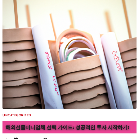
UNCATEGORIZED
해외선물미니업체 선택 가이드: 성공적인 투자 시작하기!