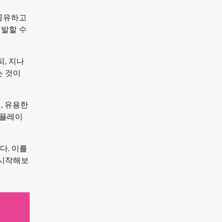
 공유하고
개발할 수
되, 지나
는 것이
, 유용한
 플레이
다. 이를
 시작해보