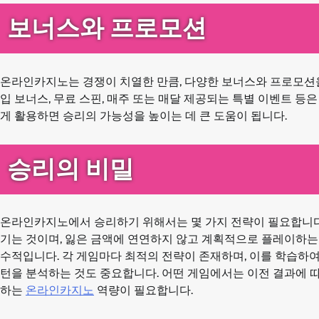
보너스와 프로모션
온라인카지노는 경쟁이 치열한 만큼, 다양한 보너스와 프로모션을
입 보너스, 무료 스핀, 매주 또는 매달 제공되는 특별 이벤트 
게 활용하면 승리의 가능성을 높이는 데 큰 도움이 됩니다.
승리의 비밀
온라인카지노에서 승리하기 위해서는 몇 가지 전략이 필요합니다.
기는 것이며, 잃은 금액에 연연하지 않고 계획적으로 플레이하는 
수적입니다. 각 게임마다 최적의 전략이 존재하며, 이를 학습하여
턴을 분석하는 것도 중요합니다. 어떤 게임에서는 이전 결과에 따
하는
온라인카지노
역량이 필요합니다.