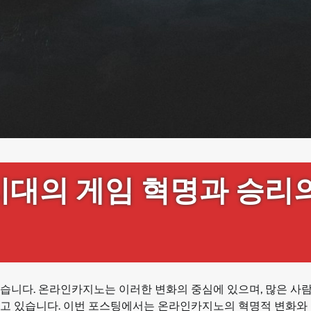
시대의 게임 혁명과 승리
습니다. 온라인카지노는 이러한 변화의 중심에 있으며, 많은 사
고 있습니다. 이번 포스팅에서는 온라인카지노의 혁명적 변화와 