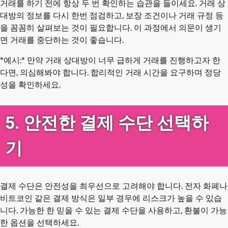
거래를 하기 전에 항상 두 번 확인하는 습관을 들이세요. 거래 상
대방의 정보를 다시 한번 점검하고, 보장 조건이나 거래 규정 등
을 꼼꼼히 살펴보는 것이 필요합니다. 이 과정에서 의문이 생기
면 거래를 중단하는 것이 좋습니다.
*예시:* 만약 거래 상대방이 너무 급하게 거래를 진행하고자 한
다면, 의심해봐야 합니다. 합리적인 거래 시간을 요구하며 정당
성을 확인하세요.
5. 안전한 결제 수단 선택하
기
결제 수단은 안전성을 최우선으로 고려해야 합니다. 전자 화폐나
비트코인 같은 결제 방식은 일부 경우에 리스크가 높을 수 있습
니다. 가능한 한 믿을 수 있는 결제 수단을 사용하고, 환불이 가능
한 옵션을 선택하세요.