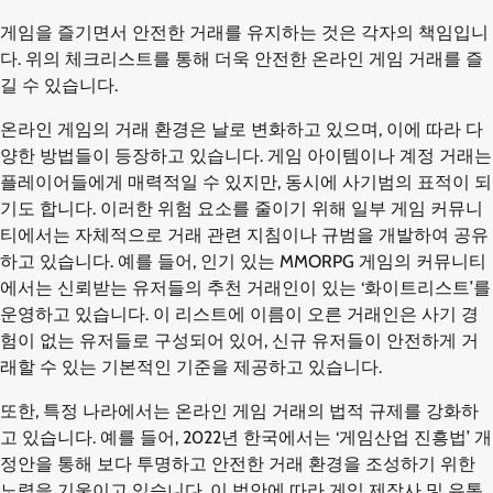
게임을 즐기면서 안전한 거래를 유지하는 것은 각자의 책임입니
다. 위의 체크리스트를 통해 더욱 안전한 온라인 게임 거래를 즐
길 수 있습니다.
온라인 게임의 거래 환경은 날로 변화하고 있으며, 이에 따라 다
양한 방법들이 등장하고 있습니다. 게임 아이템이나 계정 거래는
플레이어들에게 매력적일 수 있지만, 동시에 사기범의 표적이 되
기도 합니다. 이러한 위험 요소를 줄이기 위해 일부 게임 커뮤니
티에서는 자체적으로 거래 관련 지침이나 규범을 개발하여 공유
하고 있습니다. 예를 들어, 인기 있는 MMORPG 게임의 커뮤니티
에서는 신뢰받는 유저들의 추천 거래인이 있는 ‘화이트리스트’를
운영하고 있습니다. 이 리스트에 이름이 오른 거래인은 사기 경
험이 없는 유저들로 구성되어 있어, 신규 유저들이 안전하게 거
래할 수 있는 기본적인 기준을 제공하고 있습니다.
또한, 특정 나라에서는 온라인 게임 거래의 법적 규제를 강화하
고 있습니다. 예를 들어, 2022년 한국에서는 ‘게임산업 진흥법’ 개
정안을 통해 보다 투명하고 안전한 거래 환경을 조성하기 위한
노력을 기울이고 있습니다. 이 법안에 따라 게임 제작사 및 유통