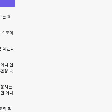
하는 과
 스스로의
은 아닙니
용이나 압
 환경 속
대응하는
뿐만 아니
로와 직