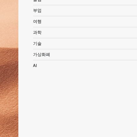
부업
여행
과학
기술
가상화폐
AI