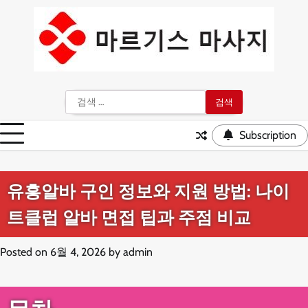
Skip
to
content
검
색:
Subscription
유흥알바 구인 정보와 지원 방법: 나이
트클럽 알바 면접 팁과 주점 비교
Posted on
6월 4, 2026
by
admin