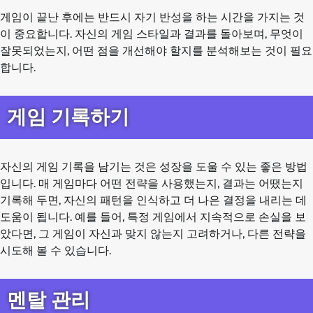
게임이 끝난 후에는 반드시 자기 반성을 하는 시간을 가지는 것
이 중요합니다. 자신의 게임 스타일과 결과를 돌아보며, 무엇이
잘못되었는지, 어떤 점을 개선해야 할지를 분석해보는 것이 필요
합니다.
게임 기록하기
자신의 게임 기록을 남기는 것은 성장을 도울 수 있는 좋은 방법
입니다. 매 게임마다 어떤 전략을 사용했는지, 결과는 어땠는지
기록해 두면, 자신의 패턴을 인식하고 더 나은 결정을 내리는 데
도움이 됩니다. 예를 들어, 특정 게임에서 지속적으로 손실을 보
았다면, 그 게임이 자신과 맞지 않는지 고려하거나, 다른 전략을
시도해 볼 수 있습니다.
멘탈 관리