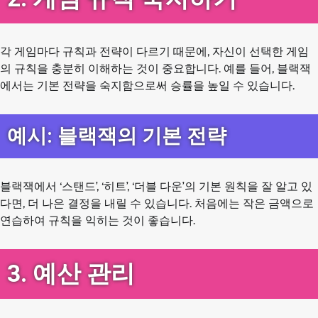
각 게임마다 규칙과 전략이 다르기 때문에, 자신이 선택한 게임
의 규칙을 충분히 이해하는 것이 중요합니다. 예를 들어, 블랙잭
에서는 기본 전략을 숙지함으로써 승률을 높일 수 있습니다.
예시: 블랙잭의 기본 전략
블랙잭에서 ‘스탠드’, ‘히트’, ‘더블 다운’의 기본 원칙을 잘 알고 있
다면, 더 나은 결정을 내릴 수 있습니다. 처음에는 작은 금액으로
연습하여 규칙을 익히는 것이 좋습니다.
3. 예산 관리