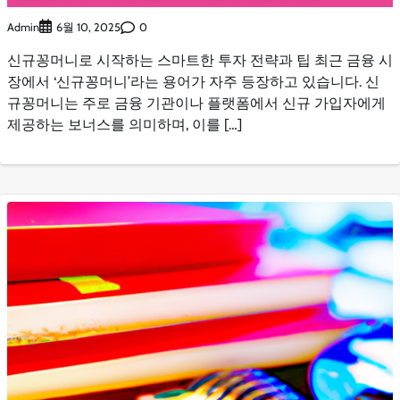
Admin
0
6월 10, 2025
신규꽁머니로 시작하는 스마트한 투자 전략과 팁 최근 금융 시
장에서 ‘신규꽁머니’라는 용어가 자주 등장하고 있습니다. 신
규꽁머니는 주로 금융 기관이나 플랫폼에서 신규 가입자에게
제공하는 보너스를 의미하며, 이를 […]