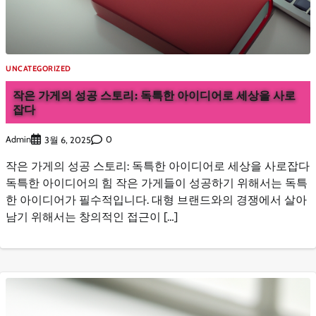
UNCATEGORIZED
작은 가게의 성공 스토리: 독특한 아이디어로 세상을 사로
잡다
Admin
0
3월 6, 2025
작은 가게의 성공 스토리: 독특한 아이디어로 세상을 사로잡다
독특한 아이디어의 힘 작은 가게들이 성공하기 위해서는 독특
한 아이디어가 필수적입니다. 대형 브랜드와의 경쟁에서 살아
남기 위해서는 창의적인 접근이 […]