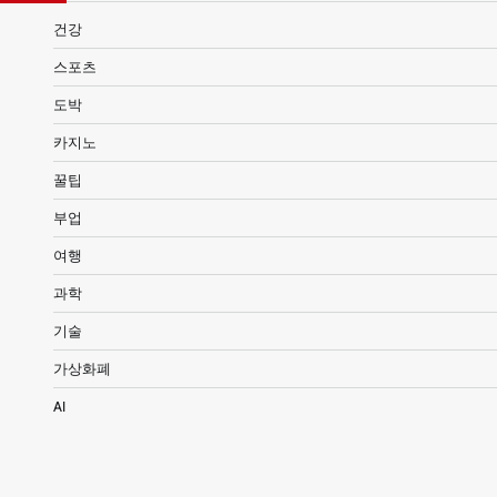
건강
스포츠
도박
카지노
꿀팁
부업
여행
과학
기술
가상화폐
AI