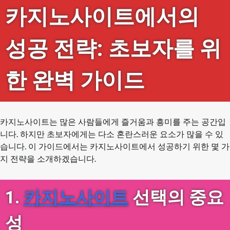
카지노사이트에서의
성공 전략: 초보자를 위
한 완벽 가이드
카지노사이트는 많은 사람들에게 즐거움과 흥미를 주는 공간입
니다. 하지만 초보자에게는 다소 혼란스러운 요소가 많을 수 있
습니다. 이 가이드에서는 카지노사이트에서 성공하기 위한 몇 가
지 전략을 소개하겠습니다.
1.
카지노사이트
선택의 중요
성