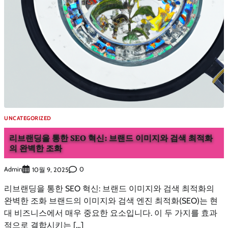
UNCATEGORIZED
리브랜딩을 통한 SEO 혁신: 브랜드 이미지와 검색 최적화
의 완벽한 조화
Admin
0
10월 9, 2025
리브랜딩을 통한 SEO 혁신: 브랜드 이미지와 검색 최적화의
완벽한 조화 브랜드의 이미지와 검색 엔진 최적화(SEO)는 현
대 비즈니스에서 매우 중요한 요소입니다. 이 두 가지를 효과
적으로 결합시키는 […]