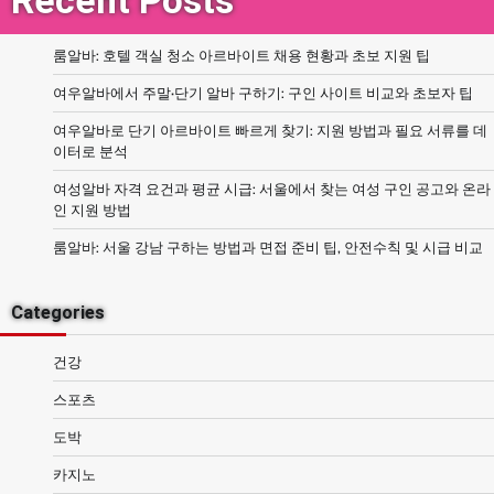
Recent Posts
룸알바: 호텔 객실 청소 아르바이트 채용 현황과 초보 지원 팁
여우알바에서 주말·단기 알바 구하기: 구인 사이트 비교와 초보자 팁
여우알바로 단기 아르바이트 빠르게 찾기: 지원 방법과 필요 서류를 데
이터로 분석
여성알바 자격 요건과 평균 시급: 서울에서 찾는 여성 구인 공고와 온라
인 지원 방법
룸알바: 서울 강남 구하는 방법과 면접 준비 팁, 안전수칙 및 시급 비교
Categories
건강
스포츠
도박
카지노