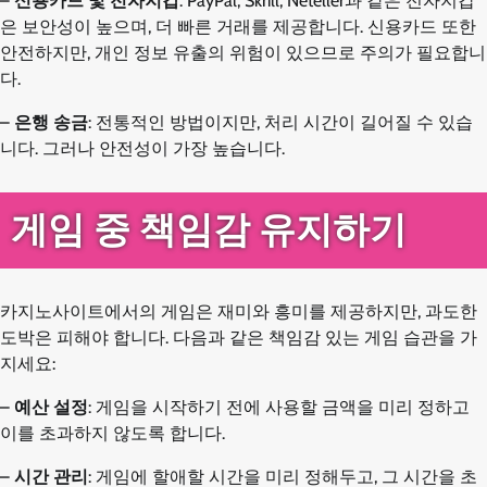
–
신용카드 및 전자지갑
: PayPal, Skrill, Neteller과 같은 전자지갑
은 보안성이 높으며, 더 빠른 거래를 제공합니다. 신용카드 또한
안전하지만, 개인 정보 유출의 위험이 있으므로 주의가 필요합니
다.
–
은행 송금
: 전통적인 방법이지만, 처리 시간이 길어질 수 있습
니다. 그러나 안전성이 가장 높습니다.
게임 중 책임감 유지하기
카지노사이트에서의 게임은 재미와 흥미를 제공하지만, 과도한
도박은 피해야 합니다. 다음과 같은 책임감 있는 게임 습관을 가
지세요:
–
예산 설정
: 게임을 시작하기 전에 사용할 금액을 미리 정하고
이를 초과하지 않도록 합니다.
–
시간 관리
: 게임에 할애할 시간을 미리 정해두고, 그 시간을 초