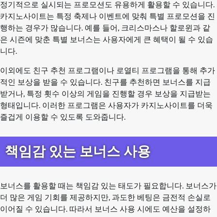
정기적으로 실시되는 프로모션도 유용하게 활용할 수 있습니다.
카지노사이트는 특정 축제나 이벤트에 맞춰 특별 프로모션을 진
행하는 경우가 많습니다. 예를 들어, 크리스마스나 할로윈과 같
은 시즌에 맞춘 특별 보너스는 사용자에게 큰 혜택이 될 수 있습
니다.
이외에도 친구 추천 프로그램이나 로열티 프로그램을 통해 추가
적인 보상을 받을 수 있습니다. 친구를 추천하면 보너스를 지급
받거나, 특정 횟수 이상의 게임을 진행할 경우 보상을 지급받는
형태입니다. 이러한 프로그램은 사용자가 카지노사이트를 더욱
즐겁게 이용할 수 있도록 도와줍니다.
책임감 있는 보너스 사용
보너스를 활용할 때는 책임감 있는 태도가 필요합니다. 보너스가
더 많은 게임 기회를 제공하지만, 과도한 베팅은 금전적 손실로
이어질 수 있습니다. 따라서 보너스 사용 시에도 예산을 설정하