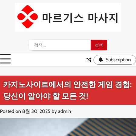
Skip
to
content
검
색:
Subscription
카지노사이트에서의 안전한 게임 경험:
당신이 알아야 할 모든 것!
Posted on
8월 30, 2025
by
admin