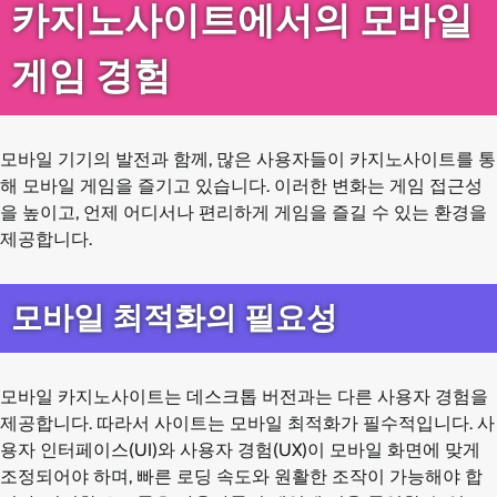
카지노사이트에서의 모바일
게임 경험
모바일 기기의 발전과 함께, 많은 사용자들이 카지노사이트를 통
해 모바일 게임을 즐기고 있습니다. 이러한 변화는 게임 접근성
을 높이고, 언제 어디서나 편리하게 게임을 즐길 수 있는 환경을
제공합니다.
모바일 최적화의 필요성
모바일 카지노사이트는 데스크톱 버전과는 다른 사용자 경험을
제공합니다. 따라서 사이트는 모바일 최적화가 필수적입니다. 사
용자 인터페이스(UI)와 사용자 경험(UX)이 모바일 화면에 맞게
조정되어야 하며, 빠른 로딩 속도와 원활한 조작이 가능해야 합