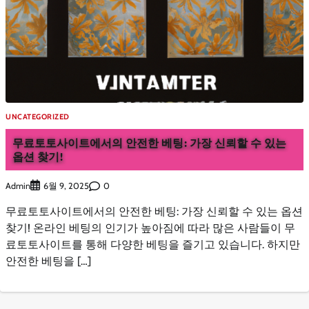
UNCATEGORIZED
무료토토사이트에서의 안전한 베팅: 가장 신뢰할 수 있는
옵션 찾기!
Admin
0
6월 9, 2025
무료토토사이트에서의 안전한 베팅: 가장 신뢰할 수 있는 옵션
찾기! 온라인 베팅의 인기가 높아짐에 따라 많은 사람들이 무
료토토사이트를 통해 다양한 베팅을 즐기고 있습니다. 하지만
안전한 베팅을 […]