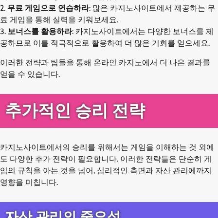
2.
무료 게임으로 연습하라
: 많은 카지노사이트에서 제공하는 무
료 게임을 통해 실력을 키워보세요.
3.
보너스를 활용하라
: 카지노사이트에서는 다양한 보너스를 제
공하므로 이를 적극적으로 활용하여 더 많은 기회를 얻으세요.
이러한 전략과 팁들을 통해 온라인 카지노에서 더 나은 결과를
얻을 수 있습니다.
추가적인 승리 전략
카지노사이트에서의 승리를 위해서는 게임을 이해하는 것 외에
도 다양한 추가 전략이 필요합니다. 이러한 전략들은 단순히 게
임의 규칙을 아는 것을 넘어, 심리적인 측면과 자산 관리에까지
영향을 미칩니다.
자산 관리의 중요성