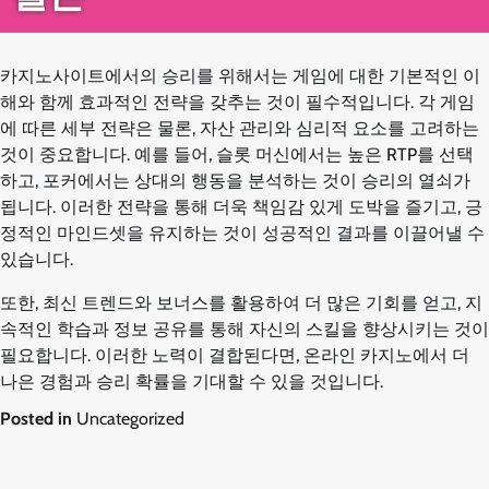
카지노사이트에서의 승리를 위해서는 게임에 대한 기본적인 이
해와 함께 효과적인 전략을 갖추는 것이 필수적입니다. 각 게임
에 따른 세부 전략은 물론, 자산 관리와 심리적 요소를 고려하는
것이 중요합니다. 예를 들어, 슬롯 머신에서는 높은 RTP를 선택
하고, 포커에서는 상대의 행동을 분석하는 것이 승리의 열쇠가
됩니다. 이러한 전략을 통해 더욱 책임감 있게 도박을 즐기고, 긍
정적인 마인드셋을 유지하는 것이 성공적인 결과를 이끌어낼 수
있습니다.
또한, 최신 트렌드와 보너스를 활용하여 더 많은 기회를 얻고, 지
속적인 학습과 정보 공유를 통해 자신의 스킬을 향상시키는 것이
필요합니다. 이러한 노력이 결합된다면, 온라인 카지노에서 더
나은 경험과 승리 확률을 기대할 수 있을 것입니다.
Posted in
Uncategorized