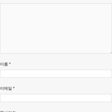
이름
*
이메일
*