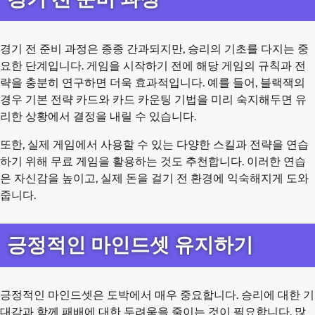
경기 전 준비 과정은 종종 간과되지만, 승리의 기초를 다지는 중
요한 단계입니다. 게임을 시작하기 전에 해당 게임의 규칙과 전
략을 충분히 연구하면 더욱 효과적입니다. 예를 들어, 블랙잭의
경우 기본 전략 카드와 카드 카운팅 기법을 미리 숙지해두면 유
리한 상황에서 결정을 내릴 수 있습니다.
또한, 실제 게임에서 사용할 수 있는 다양한 스킬과 전략을 연습
하기 위해 무료 게임을 활용하는 것도 추천합니다. 이러한 연습
은 자신감을 높이고, 실제 돈을 걸기 전 환경에 익숙해지게 도와
줍니다.
긍정적인 마인드셋 유지하기
긍정적인 마인드셋은 도박에서 매우 중요합니다. 승리에 대한 기
대감과 함께 패배에 대한 두려움을 줄이는 것이 필요합니다. 많