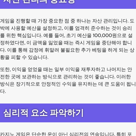
게임을 진행할 때 가장 중요한 점 중 하나는 자산 관리입니다. 도
박에 사용할 예산을 설정하고, 이를 엄격히 준수하는 것이 승리
를 위한 핵심입니다. 예를 들어, 초기 예산을 100,000원으로 설
정하였다면, 이 금액을 잃었을 때는 즉시 게임을 중단해야 합니
다. 이를 통해 감정에 휘말려 불필요한 추가 베팅을 하게 되는 상
황을 피할 수 있습니다.
또한, 이익을 얻었을 때는 일부 이익을 재투자하고 나머지는 안
전한 곳에 보관하는 방식으로 관리하는 것이 좋습니다. 이러한
방식은 장기적으로 안정적인 수익을 유지하는 데 큰 도움이 됩니
다.
심리적 요소 파악하기
카지노 게임은 단순한 운이 아닌 심리전의 연속입니다. 특히 포