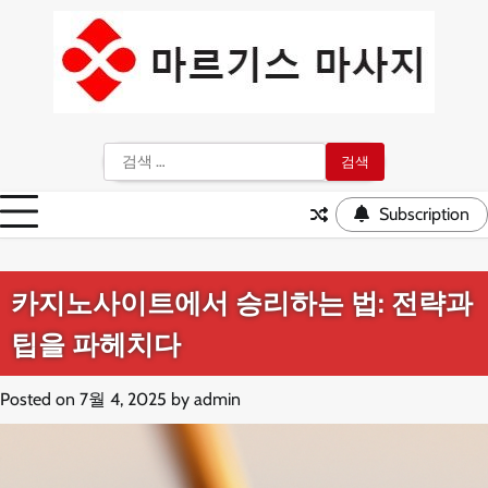
Skip
to
content
검
색:
Subscription
카지노사이트에서 승리하는 법: 전략과
팁을 파헤치다
Posted on
7월 4, 2025
by
admin