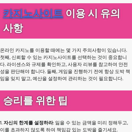
카지노사이트
이용 시 유의
사항
온라인 카지노를 이용할 때에는 몇 가지 주의사항이 있습니다.
첫째, 신뢰할 수 있는 카지노사이트를 선택하는 것이 중요합니
다. 라이센스와 규제를 확인하고, 사용자 리뷰를 참고하여 안전
성을 판단해야 합니다. 둘째, 게임을 진행하기 전에 항상 도박 책
임을 잊지 말고, 예산을 설정하여 관리하는 것이 필요합니다.
승리를 위한 팁
1.
자신의 한계를 설정하라
: 잃을 수 있는 금액을 미리 정해두고,
이를 초과하지 않도록 하여 책임감 있는 도박을 즐기세요.