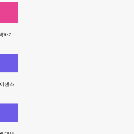
선택하기
라이센스
에 대해