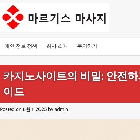
Skip
to
content
개인 정보 정책
회사 소개
문의하기
카지노사이트의 비밀: 안전하
이드
Posted on
6월 1, 2025
by
admin