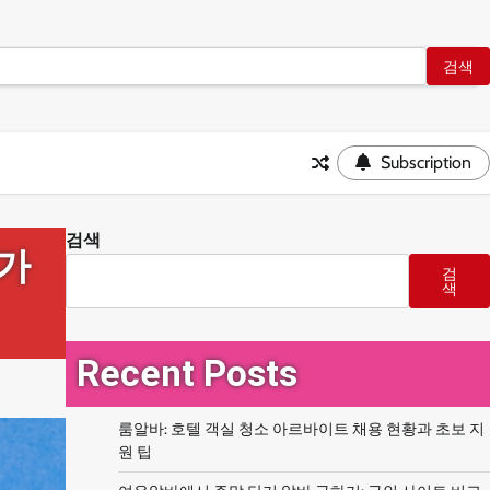
Subscription
검색
 가
검
색
Recent Posts
룸알바: 호텔 객실 청소 아르바이트 채용 현황과 초보 지
원 팁