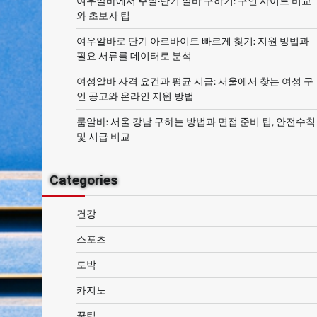
여우알바에서 주말·단기 알바 구하기: 구인 사이트 비교
와 초보자 팁
여우알바로 단기 아르바이트 빠르게 찾기: 지원 방법과
필요 서류를 데이터로 분석
여성알바 자격 요건과 평균 시급: 서울에서 찾는 여성 구
인 공고와 온라인 지원 방법
룸알바: 서울 강남 구하는 방법과 면접 준비 팁, 안전수칙
및 시급 비교
Categories
건강
스포츠
도박
카지노
꿀팁