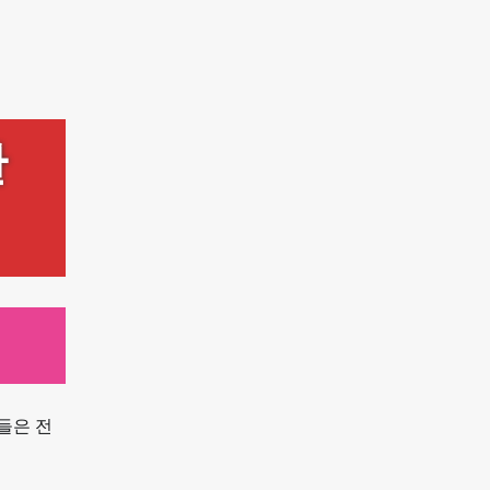
한
들은 전