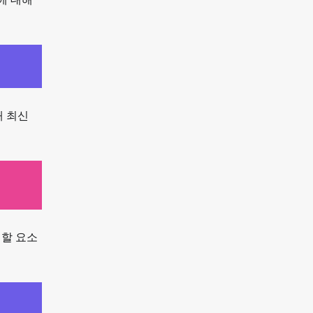
해 최신
 할 요소