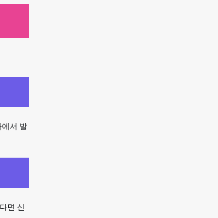
카에서 발
다면 신