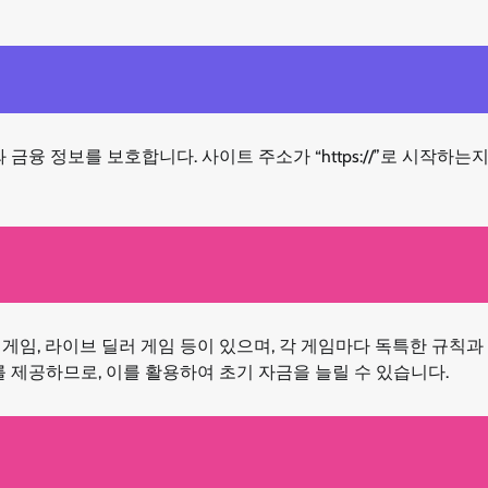
융 정보를 보호합니다. 사이트 주소가 “https://”로 시작하는
게임, 라이브 딜러 게임 등이 있으며, 각 게임마다 독특한 규칙과
를 제공하므로, 이를 활용하여 초기 자금을 늘릴 수 있습니다.