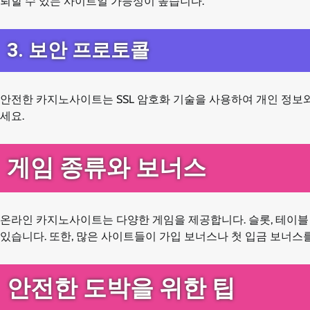
뢰할 수 있는 사이트일 가능성이 높습니다.
3. 보안 프로토콜
안전한 카지노사이트는 SSL 암호화 기술을 사용하여 개인 정보와 금
세요.
게임 종류와 보너스
온라인 카지노사이트는 다양한 게임을 제공합니다. 슬롯, 테이블 
있습니다. 또한, 많은 사이트들이 가입 보너스나 첫 입금 보너스
안전한 도박을 위한 팁