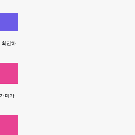
지 확인하
 재미가