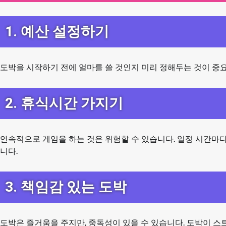
1. 예산 설정하기
도박을 시작하기 전에 얼마를 쓸 것인지 미리 정해두는 것이 중요
2. 휴식시간 가지기
연속적으로 게임을 하는 것은 위험할 수 있습니다. 일정 시간마
니다.
3. 책임감 있는 도박
도박은 즐거움을 주지만, 중독성이 있을 수 있습니다. 도박이 