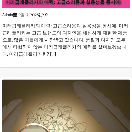
미러급레플리카의 매력: 고급스러움과 실용성을 동시에!
Admin
0
9월 17, 2025
미러급레플리카의 매력: 고급스러움과 실용성을 동시에! 미러
급레플리카는 고급 브랜드의 디자인을 세심하게 재현한 제품
으로, 많은 이들에게 사랑받고 있습니다. 품질과 디자인 모두
에서 타협하지 않는 미러급레플리카의 매력을 살펴보겠습니
다. 미러급레플리카란? […]