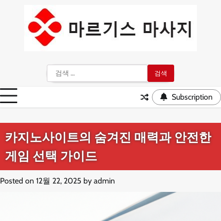
Skip
to
content
검
색:
Subscription
카지노사이트의 숨겨진 매력과 안전한
게임 선택 가이드
Posted on
12월 22, 2025
by
admin