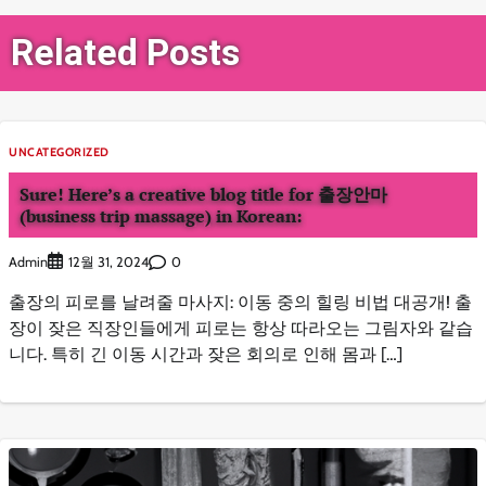
Related Posts
UNCATEGORIZED
Sure! Here’s a creative blog title for 출장안마
(business trip massage) in Korean:
Admin
0
12월 31, 2024
출장의 피로를 날려줄 마사지: 이동 중의 힐링 비법 대공개! 출
장이 잦은 직장인들에게 피로는 항상 따라오는 그림자와 같습
니다. 특히 긴 이동 시간과 잦은 회의로 인해 몸과 […]