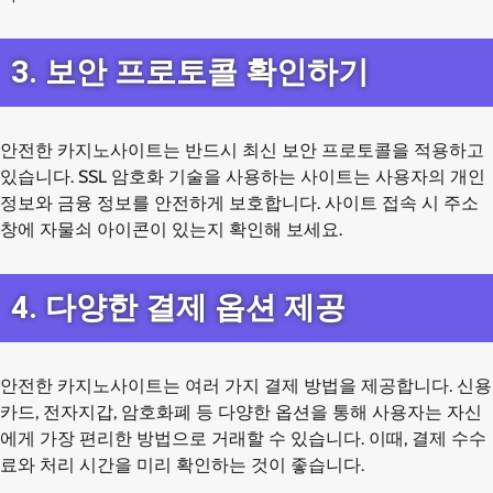
3. 보안 프로토콜 확인하기
안전한 카지노사이트는 반드시 최신 보안 프로토콜을 적용하고
있습니다. SSL 암호화 기술을 사용하는 사이트는 사용자의 개인
정보와 금융 정보를 안전하게 보호합니다. 사이트 접속 시 주소
창에 자물쇠 아이콘이 있는지 확인해 보세요.
4. 다양한 결제 옵션 제공
안전한 카지노사이트는 여러 가지 결제 방법을 제공합니다. 신용
카드, 전자지갑, 암호화폐 등 다양한 옵션을 통해 사용자는 자신
에게 가장 편리한 방법으로 거래할 수 있습니다. 이때, 결제 수수
료와 처리 시간을 미리 확인하는 것이 좋습니다.