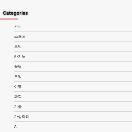
Categories
건강
스포츠
도박
카지노
꿀팁
부업
여행
과학
기술
가상화폐
AI