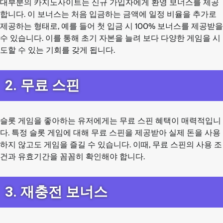
대부분의 카지노사이트는 신규 가입자에게 환영 보너스를 제공
합니다. 이 보너스는 처음 입금하는 금액에 일정 비율을 추가로
제공하는 형태로, 예를 들어 첫 입금 시 100% 보너스를 제공받을
수 있습니다. 이를 통해 초기 자본을 늘려 보다 다양한 게임을 시
도할 수 있는 기회를 갖게 됩니다.
2. 무료 스핀
슬롯 게임을 좋아하는 유저에게는 무료 스핀 혜택이 매력적입니
다. 특정 슬롯 게임에 대해 무료 스핀을 제공받아 실제 돈을 사용
하지 않고도 게임을 즐길 수 있습니다. 이때, 무료 스핀의 사용 조
건과 유효기간을 꼼꼼히 확인해야 합니다.
3. 재충전 보너스