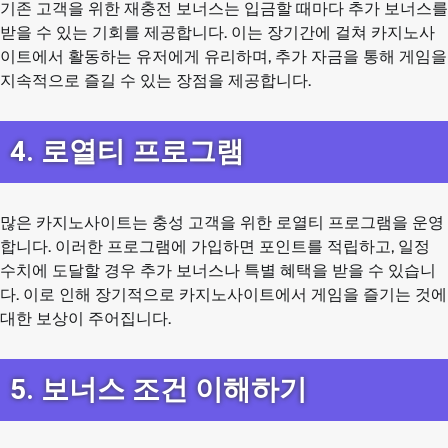
기존 고객을 위한 재충전 보너스는 입금할 때마다 추가 보너스를
받을 수 있는 기회를 제공합니다. 이는 장기간에 걸쳐 카지노사
이트에서 활동하는 유저에게 유리하며, 추가 자금을 통해 게임을
지속적으로 즐길 수 있는 장점을 제공합니다.
4. 로열티 프로그램
많은 카지노사이트는 충성 고객을 위한 로열티 프로그램을 운영
합니다. 이러한 프로그램에 가입하면 포인트를 적립하고, 일정
수치에 도달할 경우 추가 보너스나 특별 혜택을 받을 수 있습니
다. 이로 인해 장기적으로 카지노사이트에서 게임을 즐기는 것에
대한 보상이 주어집니다.
5. 보너스 조건 이해하기