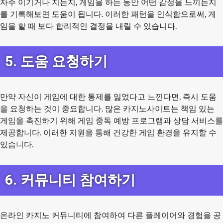
자주 이기거나 지는지, 게임을 하는 동안 어떤 감정을 느끼는지
를 기록해보면 도움이 됩니다. 이러한 패턴을 인식함으로써, 게
임을 할 때 보다 합리적인 결정을 내릴 수 있습니다.
5. 도움 요청하기
만약 자신이 게임에 대한 통제를 잃었다고 느낀다면, 즉시 도움
을 요청하는 것이 중요합니다. 많은 카지노사이트는 책임 있는
게임을 촉진하기 위해 게임 중독 예방 프로그램과 상담 서비스를
제공합니다. 이러한 지원을 통해 건강한 게임 환경을 유지할 수
있습니다.
6. 커뮤니티 참여하기
온라인 카지노 커뮤니티에 참여하여 다른 플레이어와 경험을 공