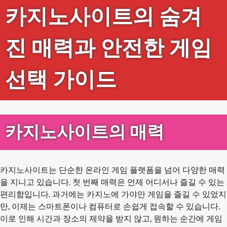
카지노사이트의 숨겨
진 매력과 안전한 게임
선택 가이드
카지노사이트의 매력
카지노사이트는 단순한 온라인 게임 플랫폼을 넘어 다양한 매력
을 지니고 있습니다. 첫 번째 매력은 언제 어디서나 즐길 수 있는
편리함입니다. 과거에는 카지노에 가야만 게임을 즐길 수 있었지
만, 이제는 스마트폰이나 컴퓨터로 손쉽게 접속할 수 있습니다.
이로 인해 시간과 장소의 제약을 받지 않고, 원하는 순간에 게임