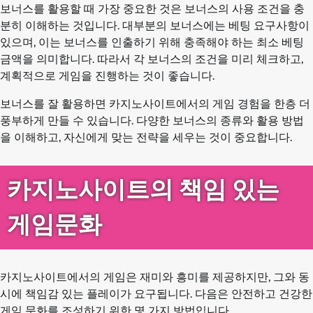
보너스를 활용할 때 가장 중요한 것은 보너스의 사용 조건을 충
분히 이해하는 것입니다. 대부분의 보너스에는 베팅 요구사항이
있으며, 이는 보너스를 인출하기 위해 충족해야 하는 최소 베팅
금액을 의미합니다. 따라서 각 보너스의 조건을 미리 체크하고,
계획적으로 게임을 진행하는 것이 좋습니다.
보너스를 잘 활용하면 카지노사이트에서의 게임 경험을 한층 더
풍부하게 만들 수 있습니다. 다양한 보너스의 종류와 활용 방법
을 이해하고, 자신에게 맞는 전략을 세우는 것이 중요합니다.
카지노사이트의 책임 있는
게임문화
카지노사이트에서의 게임은 재미와 흥미를 제공하지만, 그와 동
시에 책임감 있는 플레이가 요구됩니다. 다음은 안전하고 건강한
게임 문화를 조성하기 위한 몇 가지 방법입니다.