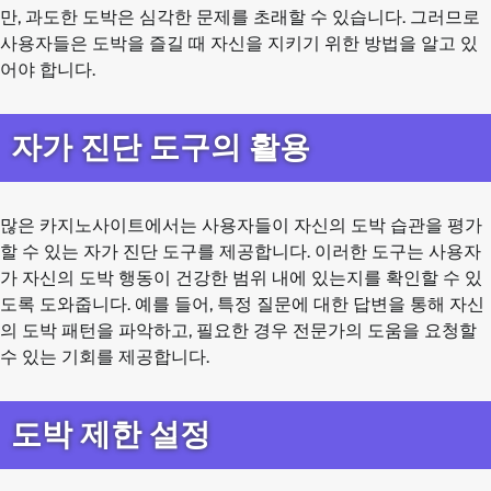
만, 과도한 도박은 심각한 문제를 초래할 수 있습니다. 그러므로
사용자들은 도박을 즐길 때 자신을 지키기 위한 방법을 알고 있
어야 합니다.
자가 진단 도구의 활용
많은 카지노사이트에서는 사용자들이 자신의 도박 습관을 평가
할 수 있는 자가 진단 도구를 제공합니다. 이러한 도구는 사용자
가 자신의 도박 행동이 건강한 범위 내에 있는지를 확인할 수 있
도록 도와줍니다. 예를 들어, 특정 질문에 대한 답변을 통해 자신
의 도박 패턴을 파악하고, 필요한 경우 전문가의 도움을 요청할
수 있는 기회를 제공합니다.
도박 제한 설정