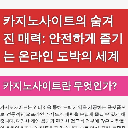
카지노사이트의 숨겨
진 매력: 안전하게 즐기
는 온라인 도박의 세계
카지노사이트란 무엇인가?
카지노사이트는 인터넷을 통해 도박 게임을 제공하는 플랫폼으
로, 전통적인 오프라인 카지노의 매력을 손쉽게 즐길 수 있게 해
줍니다. 다양한 게임 옵션과 편리한 접근성 덕분에 많은 사람들
이 온라인 카지노에 매료되고 있습니다. 슬롯 머신, 포커, 블랙잭