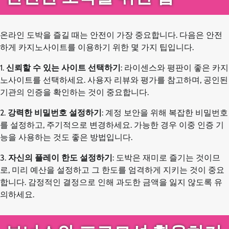
온라인 도박을 즐길 때는 안전이 가장 중요합니다. 다음은 안전
하게 카지노사이트를 이용하기 위한 몇 가지 팁입니다.
1.
신뢰할 수 있는 사이트 선택하기
: 라이센스와 평판이 좋은 카지
노사이트를 선택하세요. 사용자 리뷰와 평가를 참고하며, 공인된
기관의 인증을 확인하는 것이 중요합니다.
2.
강력한 비밀번호 설정하기
: 계정 보안을 위해 복잡한 비밀번호
를 설정하고, 주기적으로 변경하세요. 가능한 경우 이중 인증 기
능을 사용하는 것도 좋은 방법입니다.
3.
자신의 플레이 한도 설정하기
: 도박은 재미로 즐기는 것이므
로, 미리 예산을 설정하고 그 한도를 엄격하게 지키는 것이 중요
합니다. 감정적인 결정으로 인해 과도한 금액을 잃지 않도록 유
의하세요.