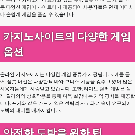
등 다양한 게임이 사이트에서 제공되어 사용자들은 언제 어디서
나 손쉽게 게임을 즐길 수 있습니다.
카지노사이트의 다양한 게임
옵션
온라인 카지노에서는 다양한 게임 종류가 제공됩니다. 예를 들
어, 슬롯 머신은 다양한 테마와 보너스 기능을 갖추고 있어 많은
사용자들에게 사랑받고 있습니다. 또한, 라이브 딜러 게임은 실
제 딜러와의 상호작용을 통해 더욱 실감나는 게임 경험을 제공합
니다. 포커와 같은 카드 게임은 전략적 사고와 기술이 요구되어
도박의 재미를 배가시킵니다.
안전한 도박을 위한 팁