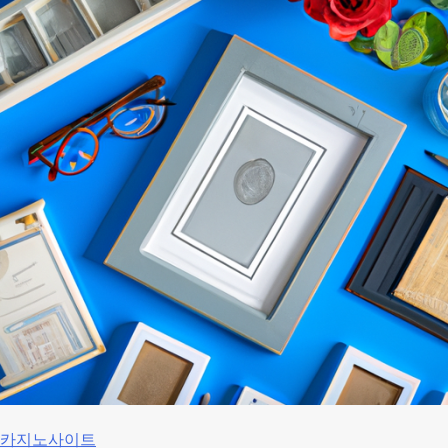
카지노사이트