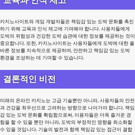
교육과 인식 제고
카지노사이트와 게임 개발자들은 책임감 있는 도박 문화를 촉진
하기 위해 교육과 인식 제고에 기여해야 합니다. 사용자들에게
도박의 위험성과 건강한 도박 습관에 대한 정보를 제공하는 것이
중요합니다. 또한, 카지노사이트는 사용자들에게 도박에 대한 올
바른 정보를 지속적으로 제공하며, 안전하고 책임감 있는 도박
환경을 조성하는 데 기여할 수 있습니다.
결론적인 비전
미래의 온라인 카지노는 고급 기술뿐만 아니라, 사용자들의 안전
과 건강을 최우선으로 고려하는 방향으로 나아가야 합니다. 책임
감 있는 도박 문화를 확립함으로써, 이용자들은 더욱 즐거운 경
험을 할 수 있을 뿐만 아니라, 도박의 부정적인 영향을 최소화할
수 있을 것입니다. 기술의 발전과 함께 책임감 있는 접근이 결합