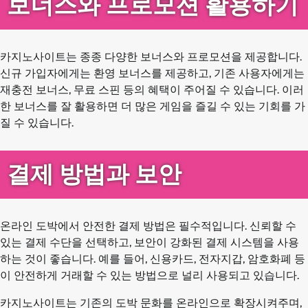
보너스와 프로모션 활용하기
카지노사이트는 종종 다양한 보너스와 프로모션을 제공합니다.
신규 가입자에게는 환영 보너스를 제공하고, 기존 사용자에게는
재충전 보너스, 무료 스핀 등의 혜택이 주어질 수 있습니다. 이러
한 보너스를 잘 활용하면 더 많은 게임을 즐길 수 있는 기회를 가
질 수 있습니다.
결제 방법과 보안
온라인 도박에서 안전한 결제 방법은 필수적입니다. 신뢰할 수
있는 결제 수단을 선택하고, 보안이 강화된 결제 시스템을 사용
하는 것이 좋습니다. 예를 들어, 신용카드, 전자지갑, 암호화폐 등
이 안전하게 거래할 수 있는 방법으로 널리 사용되고 있습니다.
카지노사이트는 기존의 도박 문화를 온라인으로 확장시켜주며,