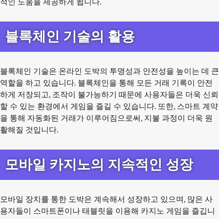
적인 도움을 제공하게 됩니다.
블록체인 기술의 활용
블록체인 기술은 온라인 도박의 투명성과 안전성을 높이는 데 큰
역할을 하고 있습니다. 블록체인을 통해 모든 거래 기록이 안전
하게 저장되고, 조작이 불가능하기 때문에 사용자들은 더욱 신뢰
할 수 있는 환경에서 게임을 즐길 수 있습니다. 또한, 스마트 계약
을 통해 자동화된 거래가 이루어짐으로써, 지불 과정이 더욱 원
활해질 것입니다.
모바일 카지노의 지속적인 성장
모바일 장치를 통한 도박은 계속해서 성장하고 있으며, 많은 사
용자들이 스마트폰이나 태블릿을 이용해 카지노 게임을 즐깁니