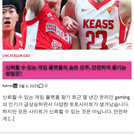
UNCATEGORIZED
신뢰할 수 있는 게임 플랫폼의 숨은 진주, 안전하게 즐기는
방법은?
Admin
0
3월 3, 2025
신뢰할 수 있는 게임 플랫폼 찾기 최근 몇 년간 온라인 gaming
의 인기가 급상승하면서 다양한 토토사이트가 생겨났습니다.
하지만 모든 사이트가 신뢰할 수 있는 것은 아닙니다. 안전하
게 […]