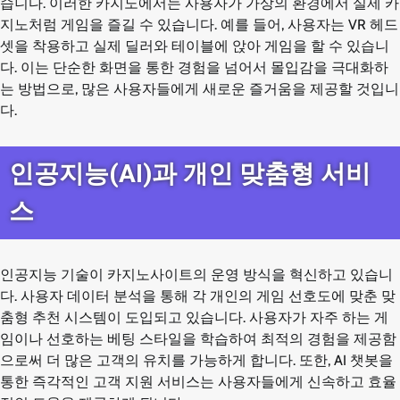
습니다. 이러한 카지노에서는 사용자가 가상의 환경에서 실제 카
지노처럼 게임을 즐길 수 있습니다. 예를 들어, 사용자는 VR 헤드
셋을 착용하고 실제 딜러와 테이블에 앉아 게임을 할 수 있습니
다. 이는 단순한 화면을 통한 경험을 넘어서 몰입감을 극대화하
는 방법으로, 많은 사용자들에게 새로운 즐거움을 제공할 것입니
다.
인공지능(AI)과 개인 맞춤형 서비
스
인공지능 기술이 카지노사이트의 운영 방식을 혁신하고 있습니
다. 사용자 데이터 분석을 통해 각 개인의 게임 선호도에 맞춘 맞
춤형 추천 시스템이 도입되고 있습니다. 사용자가 자주 하는 게
임이나 선호하는 베팅 스타일을 학습하여 최적의 경험을 제공함
으로써 더 많은 고객의 유치를 가능하게 합니다. 또한, AI 챗봇을
통한 즉각적인 고객 지원 서비스는 사용자들에게 신속하고 효율