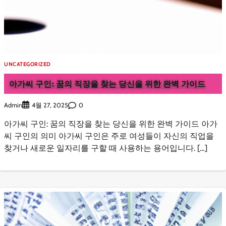
UNCATEGORIZED
아가씨 구인: 꿈의 직장을 찾는 당신을 위한 완벽 가이드
Admin
0
4월 27, 2025
아가씨 구인: 꿈의 직장을 찾는 당신을 위한 완벽 가이드 아가
씨 구인의 의미 아가씨 구인은 주로 여성들이 자신의 직업을
찾거나 새로운 일자리를 구할 때 사용하는 용어입니다. […]