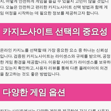
지, 어떻게 안전하게 게임을 즐길 수 있을지 고민이 많을 것입니
다. 오늘은 안전하고 편리한 카지노사이트 선택 방법과 함께 게
임 여정을 시작하는 데 필요한 정보를 제공하고자 합니다.
카지노사이트 선택의 중요성
온라인 카지노를 선택할 때 가장 중요한 요소 중 하나는 신뢰성
입니다. 검증된 카지노사이트는 라이센스와 규제를 받으며, 공정
한 게임 환경을 제공합니다. 이용할 사이트가 라이센스를 보유하
고 있는지 확인하고, 사용자 리뷰를 통해 다른 플레이어의 의견
을 참고하는 것도 좋은 방법입니다.
다양한 게임 옵션
카지노사이트에서는 다양한 게임을 제공하여 각기 다른 사용자