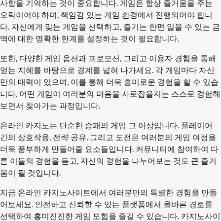
사항을 기억하는 것이 중요합니다. 게임은 항상 즐거움을 주는
오락이어야 하며, 책임감 있는 게임 환경에서 진행되어야 합니
다. 자신에게 맞는 게임을 선택하고, 즐기는 한편 잃을 수 있는 금
액에 대한 명확한 한계를 설정하는 것이 필요합니다.
또한, 다양한 게임 옵션과 프로모션, 그리고 이용자 경험을 통해
얻는 지혜를 바탕으로 경계를 넓혀 나가세요. 각 게임마다 자신
만의 매력이 있으며, 이를 통해 더욱 흥미로운 경험을 할 수 있습
니다. 어떤 게임이 여러분의 마음을 사로잡을지는 스스로 경험해
보면서 찾아가는 과정입니다.
온라인 카지노는 단순한 승패의 게임 그 이상입니다. 플레이어
간의 상호작용, 전략 공유, 그리고 도전은 여러분의 게임 여정을
더욱 풍부하게 만들어줄 요소들입니다. 커뮤니티에 참여하여 다
른 이들의 경험을 듣고, 자신의 경험을 나누어보는 것도 큰 즐거
움이 될 것입니다.
지금 온라인 카지노사이트에서 여러분만의 특별한 경험을 만들
어보세요. 안전하고 신뢰할 수 있는 플랫폼에서 올바른 경로를
선택하여 흥미진진한 게임 모험을 즐길 수 있습니다. 카지노사이