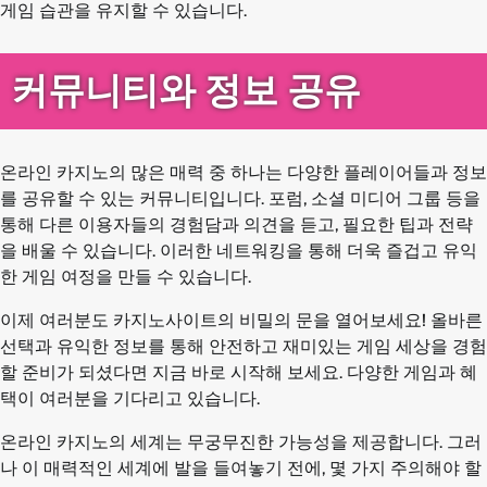
게임 습관을 유지할 수 있습니다.
커뮤니티와 정보 공유
온라인 카지노의 많은 매력 중 하나는 다양한 플레이어들과 정보
를 공유할 수 있는 커뮤니티입니다. 포럼, 소셜 미디어 그룹 등을
통해 다른 이용자들의 경험담과 의견을 듣고, 필요한 팁과 전략
을 배울 수 있습니다. 이러한 네트워킹을 통해 더욱 즐겁고 유익
한 게임 여정을 만들 수 있습니다.
이제 여러분도 카지노사이트의 비밀의 문을 열어보세요! 올바른
선택과 유익한 정보를 통해 안전하고 재미있는 게임 세상을 경험
할 준비가 되셨다면 지금 바로 시작해 보세요. 다양한 게임과 혜
택이 여러분을 기다리고 있습니다.
온라인 카지노의 세계는 무궁무진한 가능성을 제공합니다. 그러
나 이 매력적인 세계에 발을 들여놓기 전에, 몇 가지 주의해야 할