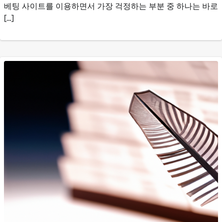
베팅 사이트를 이용하면서 가장 걱정하는 부분 중 하나는 바로
[…]