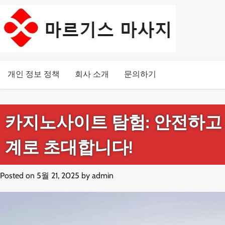
Skip
to
content
개인 정보 정책
회사 소개
문의하기
카지노사이트 탐험: 안전하고 
계로 초대합니다!
Posted on
5월 21, 2025
by
admin