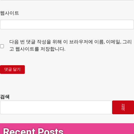
웹사이트
다음 번 댓글 작성을 위해 이 브라우저에 이름, 이메일, 그리
고 웹사이트를 저장합니다.
검색
검
색
Recent Posts