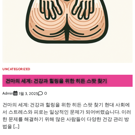
UNCATEGORIZED
건마의 세계: 건강과 힐링을 위한 히든 스팟 찾기
Admin
0
1월 3, 2025
건마의 세계: 건강과 힐링을 위한 히든 스팟 찾기 현대 사회에
서 스트레스와 피로는 일상적인 문제가 되어버렸습니다. 이러
한 문제를 해결하기 위해 많은 사람들이 다양한 건강 관리 방
법을 […]