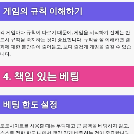
게임의 규칙 이해하기
각 게임마다 규칙이 다르기 때문에, 게임을 시작하기 전에는 반
드시 규칙을 숙지하는 것이 중요합니다. 규칙을 잘 이해하면 결
과에 대한 불안감이 줄어들고, 보다 즐겁게 게임을 즐길 수 있습
니다.
4. 책임 있는 베팅
베팅 한도 설정
토토사이트를 사용할 때는 무턱대고 큰 금액을 베팅하지 말고,
스스로 정한 한도 내에서 책임 있게 베팅하는 것이 중요합니다.