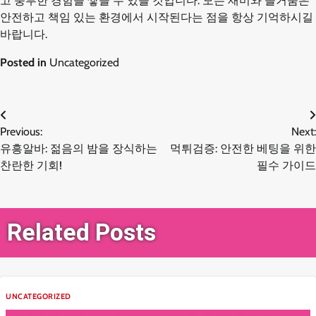
고 풍부한 경험을 쌓을 수 있을 것입니다. 모든 재미와 즐거움은
안전하고 책임 있는 환경에서 시작된다는 점을 항상 기억하시길
바랍니다.
Posted in
Uncategorized
글
Previous:
Next:
유흥알바: 젊음의 밤을 장식하는
먹튀검증: 안전한 베팅을 위한
탐
찬란한 기회!
필수 가이드
색
Related Posts
UNCATEGORIZED