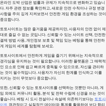
온라인 도박 산업은 법률과 규제가 지속적으로 변화하고 있습니
다. 자주 관련 정보를 확인하고, 새로운 안전 수칙이나 규정 변경
사항을 주의 깊게 지켜보면서 안전한 게임 환경을 조성하는 것이
중요합니다.
토토사이트는 많은 즐거움을 제공하지만, 사용자의 안전 없이 제
대로 즐길 수 없는 곳입니다. 신뢰할 수 있는 사이트 선택, 안전한
결제 방법 사용, 개인정보 보호 및 책임 있는 베팅을 통해 안전하
게 게임의 세계를 탐험해 보세요.
토토사이트에서 안전하게 게임을 즐기기 위해서는 지속적으로
경각심을 유지하는 것이 필요합니다. 이러한 플랫폼은 그 매력적
인 요소로 인해 쉽고 빠르게 중독될 수 있으므로, 자신을 관리하
는 것이 필수적입니다. 사용자가 자신의 한계를 인식하고 이를
지키는 것이 무엇보다 중요합니다.
또한, 신뢰할 수 있는 토토사이트를 선택하는 것뿐만 아니라, 게
임 외에도 커뮤니티 활동, 분석 및 전략 수립에 신경을 쓰는 것이
좋습니다. 베팅 시 도시 전설이나 속설에 의존하기보다는
토토사
이트
객관적이고 실질적인 데이터와 통계를 활용하여 보다 합리