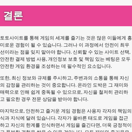
결론
토토사이트를 통해 게임의 세계를 즐기는 것은 많은 이들에게 흥
미로운 경험이 될 수 있습니다. 그러나 이 과정에서 안전이 최우
선이라는 점을 잊지 말아야 합니다. 신뢰할 수 있는 사이트 선택,
안전한 결제 방법 사용, 개인정보 보호 및 책임 있는 베팅은 모두
안전한 게임 환경을 조성하는 데 필수적인 요소입니다.
또한, 최신 정보와 규제를 주시하고, 주변과의 소통을 통해 자신
의 감정을 관리하는 것이 중요합니다. 온라인 도박은 그 재미와
매력으로 인해 쉽게 중독될 수 있으므로, 자신을 철저히 관리하
고 필요한 경우 전문 상담을 받아야 합니다.
마지막으로, 안전하고 즐거운 게임 경험은 사용자 각자의 책임의
식과 지식에 달려 있습니다. 각자가 올바른 태도로 게임을 접근
하고 자신의 한계를 인식하면서 게임을 즐긴다면, 더욱 긍정적이