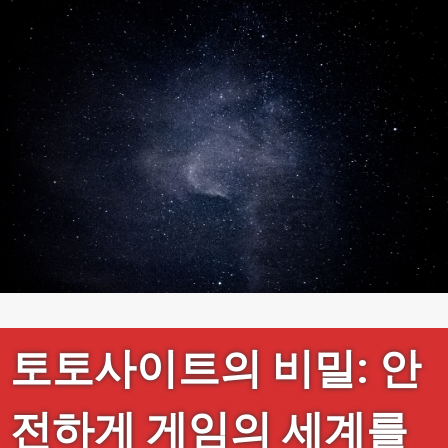
토토사이트의 비밀: 안
전하게 게임의 세계를