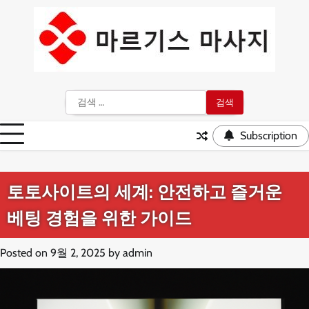
Skip
to
content
검
색:
Subscription
토토사이트의 세계: 안전하고 즐거운
베팅 경험을 위한 가이드
Posted on
9월 2, 2025
by
admin