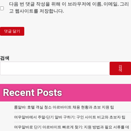
다음 번 댓글 작성을 위해 이 브라우저에 이름, 이메일, 그리
고 웹사이트를 저장합니다.
검색
검
색
Recent Posts
룸알바: 호텔 객실 청소 아르바이트 채용 현황과 초보 지원 팁
여우알바에서 주말·단기 알바 구하기: 구인 사이트 비교와 초보자 팁
여우알바로 단기 아르바이트 빠르게 찾기: 지원 방법과 필요 서류를 데