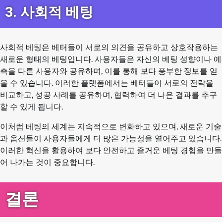
3. 사회적 베팅
사회적 베팅은 베터들이 서로의 의견을 공유하고 상호작용하는
새로운 형태의 베팅입니다. 사용자들은 자신의 베팅 성향이나 예
측을 다른 사용자와 공유하며, 이를 통해 보다 풍부한 정보를 얻
을 수 있습니다. 이러한 플랫폼에서는 베터들이 서로의 전략을
비교하고, 성공 사례를 공유하며, 협력하여 더 나은 결과를 추구
할 수 있게 됩니다.
이처럼 베팅의 세계는 지속적으로 변화하고 있으며, 새로운 기술
과 옵션들이 사용자들에게 더 많은 가능성을 열어주고 있습니다.
이러한 혁신을 활용하여 보다 안전하고 즐거운 베팅 경험을 만들
어 나가는 것이 중요합니다.
결론