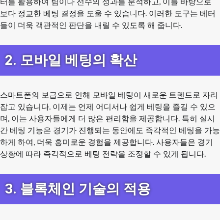
터를 활용하여 팀이나 선수의 성과를 분석하고, 이를 바탕으로
보다 정교한 베팅 결정을 도울 수 있습니다. 이러한 도구는 베터
들이 더욱 객관적인 판단을 내릴 수 있도록 해 줍니다.
2. 모바일 베팅의 확산
스마트폰의 보급으로 인해 모바일 베팅이 새로운 트렌드로 자리
잡고 있습니다. 이제는 언제 어디서나 쉽게 베팅을 즐길 수 있으
며, 이는 사용자들에게 더 많은 편리함을 제공합니다. 특히 실시
간 베팅 기능은 경기가 진행되는 동안에도 즉각적인 베팅을 가능
하게 하여, 더욱 흥미로운 경험을 제공합니다. 사용자들은 경기
상황에 따라 즉각적으로 베팅 전략을 조정할 수 있게 됩니다.
3. 블록체인 기술의 적용