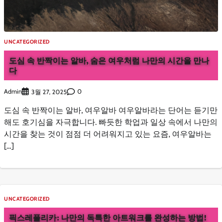
UNCATEGORIZED
도심 속 반짝이는 알바, 숨은 여우처럼 나만의 시간을 만나
다
Admin
0
3월 27, 2025
도심 속 반짝이는 알바, 여우알바 여우알바라는 단어는 듣기만
해도 호기심을 자극합니다. 빠듯한 학업과 일상 속에서 나만의
시간을 찾는 것이 점점 더 어려워지고 있는 요즘, 여우알바는
[…]
UNCATEGORIZED
픽스레플리카: 나만의 독특한 아트워크를 완성하는 방법!