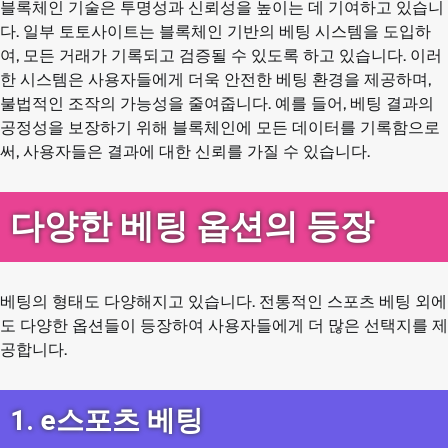
블록체인 기술은 투명성과 신뢰성을 높이는 데 기여하고 있습니
다. 일부 토토사이트는 블록체인 기반의 베팅 시스템을 도입하
여, 모든 거래가 기록되고 검증될 수 있도록 하고 있습니다. 이러
한 시스템은 사용자들에게 더욱 안전한 베팅 환경을 제공하며,
불법적인 조작의 가능성을 줄여줍니다. 예를 들어, 베팅 결과의
공정성을 보장하기 위해 블록체인에 모든 데이터를 기록함으로
써, 사용자들은 결과에 대한 신뢰를 가질 수 있습니다.
다양한 베팅 옵션의 등장
베팅의 형태도 다양해지고 있습니다. 전통적인 스포츠 베팅 외에
도 다양한 옵션들이 등장하여 사용자들에게 더 많은 선택지를 제
공합니다.
1. e스포츠 베팅