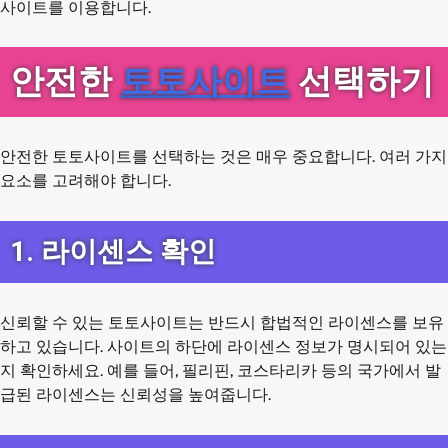
사이트를 이용합니다.
안전한
토토사이트
선택하기
안전한 토토사이트를 선택하는 것은 매우 중요합니다. 여러 가지
요소를 고려해야 합니다.
1. 라이센스 확인
신뢰할 수 있는 토토사이트는 반드시 합법적인 라이센스를 보유
하고 있습니다. 사이트의 하단에 라이센스 정보가 명시되어 있는
지 확인하세요. 예를 들어, 필리핀, 코스타리카 등의 국가에서 발
급된 라이센스는 신뢰성을 높여줍니다.