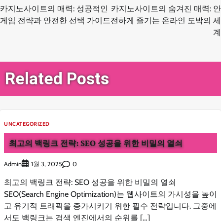
카지노사이트의 매력: 성공적인
카지노사이트의 숨겨진 매력: 안
탐
게임 전략과 안전한 선택 가이드
전하게 즐기는 온라인 도박의 세
계
색
Related Posts
UNCATEGORIZED
최고의 백링크 전략: SEO 성공을 위한 비밀의 열쇠
Admin
0
1월 3, 2025
최고의 백링크 전략: SEO 성공을 위한 비밀의 열쇠
SEO(Search Engine Optimization)는 웹사이트의 가시성을 높이
고 유기적 트래픽을 증가시키기 위한 필수 전략입니다. 그중에
서도 백링크는 검색 엔진에서의 순위를 […]