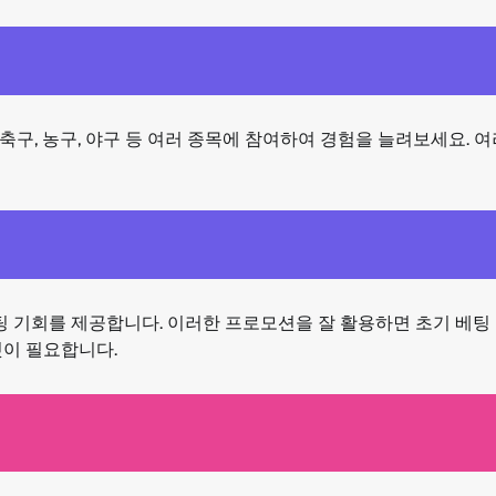
구, 농구, 야구 등 여러 종목에 참여하여 경험을 늘려보세요. 여
 기회를 제공합니다. 이러한 프로모션을 잘 활용하면 초기 베팅
것이 필요합니다.