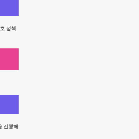
보호 정책
을 진행해