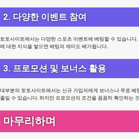
2. 다양한 이벤트 참여
토토사이트에서는 다양한 스포츠 이벤트에 베팅할 수 있습니다. 축
에 대한 지식을 쌓으면 베팅의 재미도 배가됩니다.
3. 프로모션 및 보너스 활용
대부분의 토토사이트에서는 신규 가입자에게 보너스나 무료 베팅
줄일 수 있습니다. 하지만 프로모션의 조건을 꼼꼼히 확인하는 
마무리하며