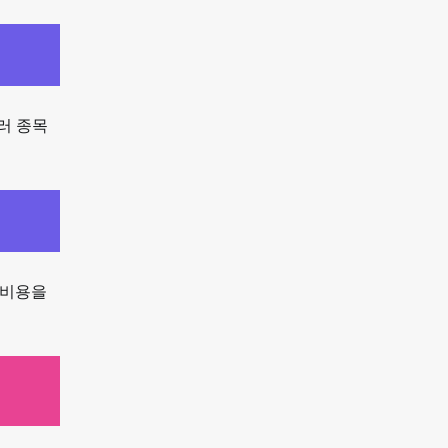
러 종목
 비용을