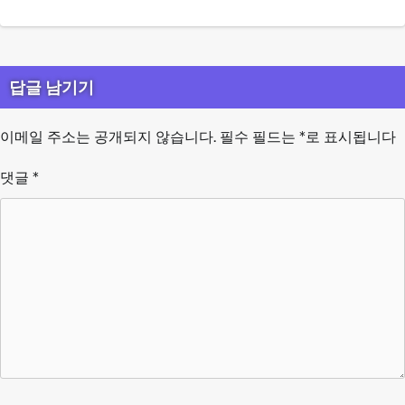
답글 남기기
이메일 주소는 공개되지 않습니다.
필수 필드는
*
로 표시됩니다
댓글
*