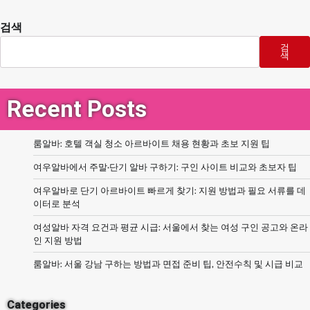
검색
검
색
Recent Posts
룸알바: 호텔 객실 청소 아르바이트 채용 현황과 초보 지원 팁
여우알바에서 주말·단기 알바 구하기: 구인 사이트 비교와 초보자 팁
여우알바로 단기 아르바이트 빠르게 찾기: 지원 방법과 필요 서류를 데
이터로 분석
여성알바 자격 요건과 평균 시급: 서울에서 찾는 여성 구인 공고와 온라
인 지원 방법
룸알바: 서울 강남 구하는 방법과 면접 준비 팁, 안전수칙 및 시급 비교
Categories