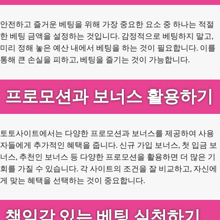
안전하고 즐거운 베팅을 위해 가장 중요한 요소 중 하나는 적절
한 베팅 금액을 설정하는 것입니다. 감정적으로 베팅하지 말고,
미리 정해 놓은 예산 내에서 베팅을 하는 것이 필요합니다. 이를
통해 큰 손실을 피하고, 베팅을 즐기는 것이 가능합니다.
프로모션과 보너스 활용하기
토토사이트에서는 다양한 프로모션과 보너스를 제공하여 사용
자들에게 추가적인 혜택을 줍니다. 신규 가입 보너스, 첫 입금 보
너스, 추천인 보너스 등 다양한 프로모션을 활용하면 더 많은 기
회를 가질 수 있습니다. 각 사이트의 조건을 잘 비교하고, 자신에
게 맞는 혜택을 선택하는 것이 중요합니다.
책임감 있는 베팅 실천하기