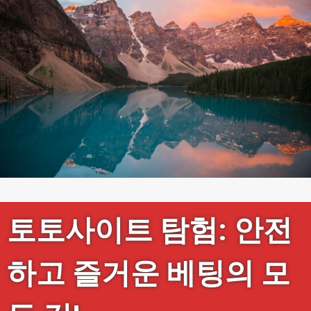
토토사이트 탐험: 안전
하고 즐거운 베팅의 모