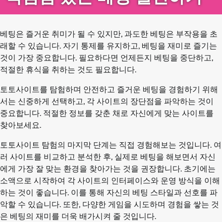
베팅은 즐거운 취미가 될 수 있지만, 과도한 베팅은 부작용을 초
래할 수 있습니다. 자기 통제를 유지하고, 베팅을 재미로 즐기는
것이 가장 중요합니다. 필요하다면 언제든지 베팅을 중단하고,
적절한 휴식을 취하는 것도 필요합니다.
토토사이트를 탐험하며 안전하고 즐거운 베팅을 경험하기 위해
서는 신중하게 선택하고, 각 사이트의 장단점을 파악하는 것이
중요합니다. 적절한 정보를 갖춘 채로 자신에게 맞는 사이트를
찾아보세요.
토토사이트 탐험의 마지막 단계는 직접 경험해보는 것입니다. 여
러 사이트를 비교하고 분석한 후, 실제로 베팅을 해보면서 자신
에게 가장 잘 맞는 환경을 찾아가는 것을 권장합니다. 초기에는
소액으로 시작하여 각 사이트의 인터페이스와 운영 방식을 이해
하는 것이 좋습니다. 이를 통해 자신의 베팅 스타일과 선호를 파
악할 수 있습니다. 또한, 다양한 게임을 시도하며 경험을 쌓는 것
은 베팅의 재미를 더욱 배가시켜 줄 것입니다.