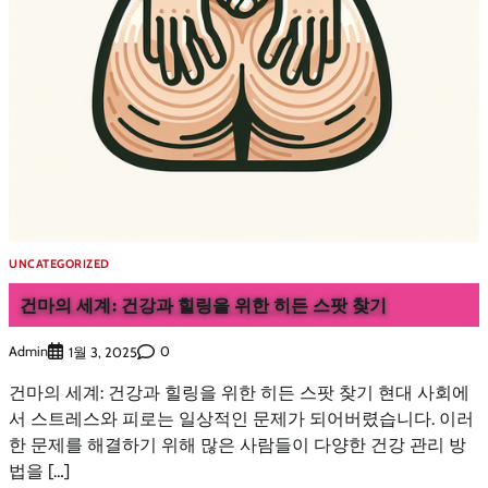
UNCATEGORIZED
건마의 세계: 건강과 힐링을 위한 히든 스팟 찾기
Admin
0
1월 3, 2025
건마의 세계: 건강과 힐링을 위한 히든 스팟 찾기 현대 사회에
서 스트레스와 피로는 일상적인 문제가 되어버렸습니다. 이러
한 문제를 해결하기 위해 많은 사람들이 다양한 건강 관리 방
법을 […]