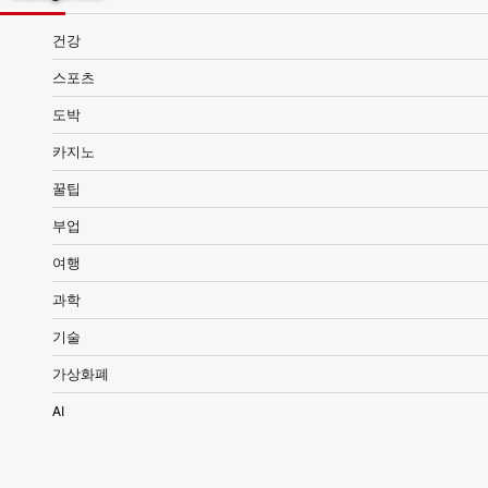
건강
스포츠
도박
카지노
꿀팁
부업
여행
과학
기술
가상화폐
AI