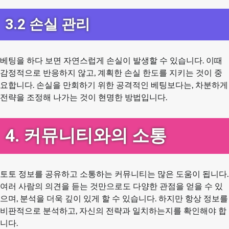
3.2 손실 관리
베팅을 하다 보면 자연스럽게 손실이 발생할 수 있습니다. 이때
감정적으로 반응하지 않고, 계획한 손실 한도를 지키는 것이 중
요합니다. 손실을 만회하기 위한 공격적인 베팅보다는, 차분하게
전략을 조정해 나가는 것이 현명한 방법입니다.
4. 커뮤니티와의 소통
토토 정보를 공유하고 소통하는 커뮤니티는 많은 도움이 됩니다.
여러 사람의 의견을 듣는 것만으로도 다양한 관점을 얻을 수 있
으며, 분석을 더욱 깊이 있게 할 수 있습니다. 하지만 항상 정보를
비판적으로 분석하고, 자신의 전략과 일치하는지를 확인해야 합
니다.