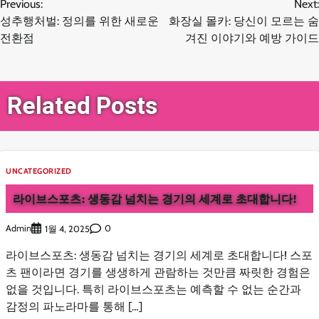
글
Previous:
Next:
성추행처벌: 정의를 위한 새로운
화장실 몰카: 당신이 모르는 숨
탐
전환점
겨진 이야기와 예방 가이드
색
Related Posts
UNCATEGORIZED
라이브스포츠: 생동감 넘치는 경기의 세계로 초대합니다!
Admin
0
1월 4, 2025
라이브스포츠: 생동감 넘치는 경기의 세계로 초대합니다! 스포
츠 팬이라면 경기를 생생하게 관람하는 것만큼 짜릿한 경험은
없을 것입니다. 특히 라이브스포츠는 예측할 수 없는 순간과
감정의 파노라마를 통해 […]