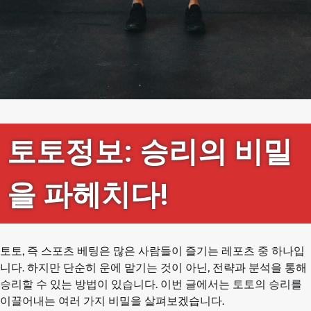
토토정보: 승리의 비밀
을 파헤치다!
토토, 즉 스포츠 베팅은 많은 사람들이 즐기는 레포츠 중 하나입
니다. 하지만 단순히 운에 맡기는 것이 아닌, 전략과 분석을 통해
승리할 수 있는 방법이 있습니다. 이번 글에서는 토토의 승리를
이끌어내는 여러 가지 비밀을 살펴보겠습니다.