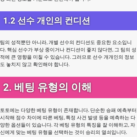
1.2 선수 개인의 컨디션
팀의 성적뿐만 아니라, 개별 선수의 컨디션도 중요한 요소입니
다. 핵심 선수가 부상 중이거나 컨디션이 좋지 않다면, 그 팀의 성
적에 큰 영향을 미칠 수 있습니다. 그러므로 선수 개개인의 정보
도 놓치지 않고 확인해야 합니다.
2. 베팅 유형의 이해
토토에는 다양한 베팅 유형이 존재합니다. 단순한 승패 예측부터
시작해 점수 차이에 따른 베팅, 특정 사건 발생 등을 예측하는 다
양한 옵션들이 있습니다. 각 베팅 유형의 특징을 잘 이해하고, 자
신에게 맞는 베팅 유형을 선택하는 것이 승리의 열쇠입니다.