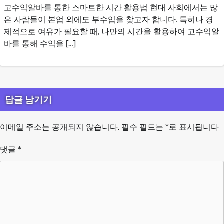
고수익알바를 통한 스마트한 시간 활용법 현대 사회에서는 많
은 사람들이 본업 외에도 부수입을 찾고자 합니다. 특히나 경
제적으로 여유가 필요할 때, 나만의 시간을 활용하여 고수익알
바를 통해 수익을 […]
답글 남기기
이메일 주소는 공개되지 않습니다.
필수 필드는
*
로 표시됩니다
댓글
*