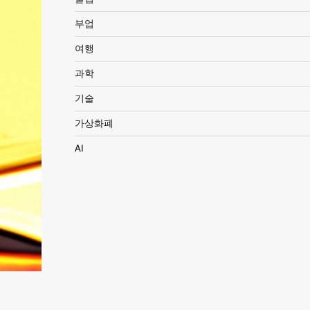
부업
여행
과학
기술
가상화폐
AI