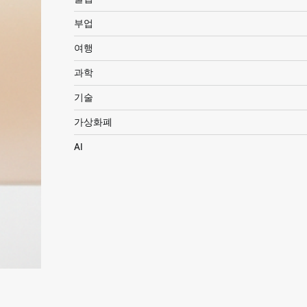
부업
여행
과학
기술
가상화폐
AI