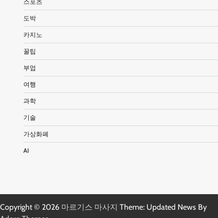
스포츠
도박
카지노
꿀팁
부업
여행
과학
기술
가상화폐
AI
Copyright © 2026
마르기스 마사지
Theme: Updated News By