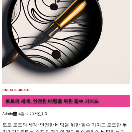
UNCATEGORIZED
토토의 세계: 안전한 베팅을 위한 필수 가이드
Admin
0
4월 11, 2025
토토 토토의 세계: 안전한 베팅을 위한 필수 가이드 토토란 무
엇인가? 토토는 스포츠 경기의 결과를 예측하여 베팅하는 게