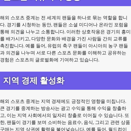
해외 스포츠 중계는 전 세계의 팬들을 하나로 묶는 역할을 합니
다. 경기를 시청하는 동안, 팬들은 소셜 미디어나 온라인 포럼을
통해 의견을 나누고 소통합니다. 이러한 상호작용은 경기의 흥미
를 배가시키고, 다양한 문화와 배경을 가진 사람들 간의 교류를
촉진합니다. 예를 들어, 유럽의 축구 팬들이 아시아의 농구 팬들
과 의견을 나누며 서로 다른 스포츠 문화를 이해하고 공유하는
경험은 스포츠의 글로벌화에 기여하고 있습니다.
지역 경제 활성화
해외 스포츠 중계는 지역 경제에도 긍정적인 영향을 미칩니다.
큰 경기를 중계하는 방송사는 광고 수익을 통해 수익을 창출하
고, 이는 지역 사회에서의 일자리 창출로 이어질 수 있습니다. 또
한, 팬들이 경기를 보며 소비하는 음료수, 음식, 그리고 관련 상품
구매는 지역 상권에 활력을 불어넣습니다. 예를 들어, 월드컵이