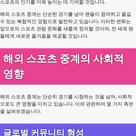
스포츠의 인기를 더욱 높이는 데 기여할 것입니다.
해외 스포츠 중계는 단순한 경기를 넘어 팬들이 참여하고 즐길
수 있는 복합적인 경험으로 발전하고 있습니다. 이러한 변화는
앞으로의 스포츠 관람 문화를 새롭게 정의할 것이며, 전 세계 팬
들에게 새로운 즐거움을 제공할 것입니다.
해외 스포츠 중계의 사회적
영향
해외 스포츠 중계는 단순히 경기를 시청하는 것을 넘어, 사회적
으로도 큰 영향을 미치고 있습니다. 이와 관련하여 몇 가지 측면
을 살펴보겠습니다.
글로벌 커뮤니티 형성