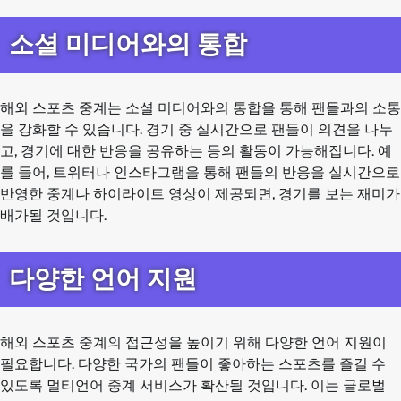
소셜 미디어와의 통합
해외 스포츠 중계는 소셜 미디어와의 통합을 통해 팬들과의 소통
을 강화할 수 있습니다. 경기 중 실시간으로 팬들이 의견을 나누
고, 경기에 대한 반응을 공유하는 등의 활동이 가능해집니다. 예
를 들어, 트위터나 인스타그램을 통해 팬들의 반응을 실시간으로
반영한 중계나 하이라이트 영상이 제공되면, 경기를 보는 재미가
배가될 것입니다.
다양한 언어 지원
해외 스포츠 중계의 접근성을 높이기 위해 다양한 언어 지원이
필요합니다. 다양한 국가의 팬들이 좋아하는 스포츠를 즐길 수
있도록 멀티언어 중계 서비스가 확산될 것입니다. 이는 글로벌