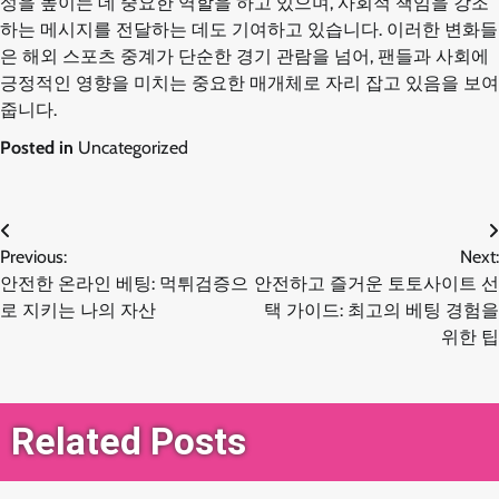
성을 높이는 데 중요한 역할을 하고 있으며, 사회적 책임을 강조
하는 메시지를 전달하는 데도 기여하고 있습니다. 이러한 변화들
은 해외 스포츠 중계가 단순한 경기 관람을 넘어, 팬들과 사회에
긍정적인 영향을 미치는 중요한 매개체로 자리 잡고 있음을 보여
줍니다.
Posted in
Uncategorized
글
Previous:
Next:
안전한 온라인 베팅: 먹튀검증으
안전하고 즐거운 토토사이트 선
탐
로 지키는 나의 자산
택 가이드: 최고의 베팅 경험을
위한 팁
색
Related Posts