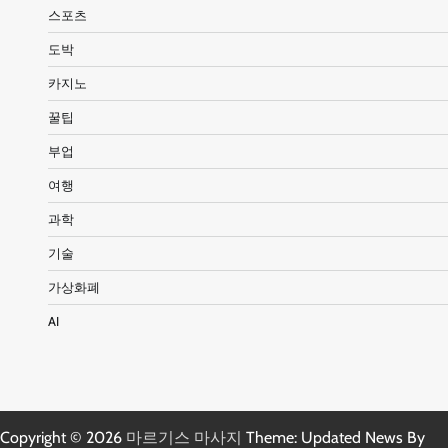
스포츠
도박
카지노
꿀팁
부업
여행
과학
기술
가상화폐
AI
Copyright © 2026
마르기스 마사지
Theme: Updated News By